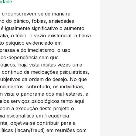
lidade
s, circunscrevem-se de maneira
no do pânico, fobias, ansiedades
é igualmente significativo o aumento
a, o tédio, o vazio existencial, a baixa
ento psíquico evidenciado em
pressa e do imediatismo, o uso
rmaco-dependência sem que
ógicos, haja vista muitas vezes uma
 contínuo de medicações psiquiátricas,
subjetivos da ordem do desejo. No que
endimentos, sobretudo, os individuais,
m vista o panorama dos mal-estares, a
los serviços psicológicos tanto aqui
e com a execução deste projeto o
ia psicanalítica em frequência
e, objetiva-se contribuir para a
alíticas (lacan/freud) em reuniões com