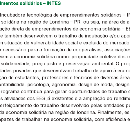
mentos solidários – INTES
“Incubadora tecnológica de empreendimentos solidários – I
olidária na região de Londrina – PR, ou seja, na área de 
ação direta de empreendimentos de economia solidária – EE
que também desenvolvem o trabalho de incubação e/ou apoi
 situação de vulnerabilidade social e excluída do mercado
o necessário para a formação de cooperativas, associações
eiam a economia solidária como: propriedade coletiva dos
a, solidariedade, preço justo e preservação ambiental. O 
tidades privadas que desenvolvam trabalho de apoio à econ
pação de estudantes, professores e técnicos de diversas á
 contabilidade, psicologia, agronomia, design de moda, desig
o programa contribua para gerar oportunidades de trabalho
atividades dos EES já existentes e a ampliação do rendime
rfeiçoamento do trabalho desenvolvido pelas entidades pú
a economia solidária na região de londrina. Finalmente, es
azes de trabalhar na economia solidária, com eficiência e 