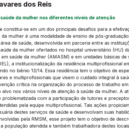
avares dos Reis
a saúde da mulher nos diferentes níveis de atenção
constitui-se em um dos principais desafios para a efetiva
de da mulher é uma modalidade de ensino de pós-graduação
 área de saúde, desenvolvida em parceria entre as institui
 saúde da mulher ofertados no hospital universitário (HU) d
al em saúde da mulher (AMASM) e em unidades básicas de 
UEL), a institucionalização da residência multiprofission
o no biênio 13/14. Essa residência tem o objetivo de espec
ares e multiprofissionais que visem o cuidado integral à saú
enção crítica na organização do processo de trabalho em 
o alvo nos vários níveis de atenção à saúde da mulher. 
 problematizada com a participação de tutores e preceptor
ndidas pela equipe multiprofissional. Tais ações propicia
ária destes serviços de saúde e desenvolvam suas habilida
esenvolvidas pela RMSM, esse projeto tem o objetivo de des
r a população atendida e também trabalhadora destes locai