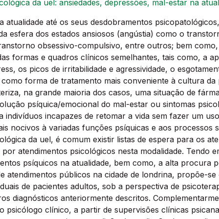
icológica da uel: ansiedades, depressões, mal-estar na atua
na atualidade até os seus desdobramentos psicopatológico
s da esfera dos estados ansiosos (angústia) como o transtor
transtorno obsessivo-compulsivo, entre outros; bem como, 
 formas e quadros clínicos semelhantes, tais como, a apati
tress, os picos de irritabilidade e agressividade, o esgotam
, como forma de tratamento mais conveniente à cultura da 
teriza, na grande maioria dos casos, uma situação de fá
lução psíquica/emocional do mal-estar ou sintomas psicol
a indivíduos incapazes de retomar a vida sem fazer um uso
ais nocivos à variadas funções psíquicas e aos processos 
cológica da uel, é comum existir listas de espera para os at
 por atendimentos psicológicos nesta modalidade. Tendo e
mentos psíquicos na atualidade, bem como, a alta procura pe
de atendimentos públicos na cidade de londrina, propõe-s
duais de pacientes adultos, sob a perspectiva de psicoterap
os diagnósticos anteriormente descritos. Complementarment
 psicólogo clínico, a partir de supervisões clínicas psican