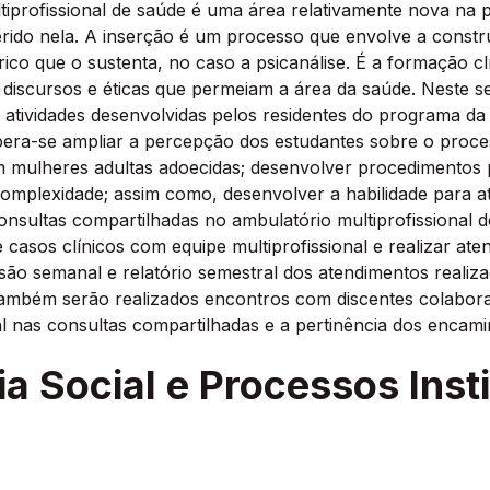
iprofissional de saúde é uma área relativamente nova na p
inserido nela. A inserção é um processo que envolve a cons
ico que o sustenta, no caso a psicanálise. É a formação cl
 discursos e éticas que permeiam a área da saúde. Neste se
atividades desenvolvidas pelos residentes do programa da 
spera-se ampliar a percepção dos estudantes sobre o proc
m mulheres adultas adoecidas; desenvolver procedimentos p
 complexidade; assim como, desenvolver a habilidade para at
consultas compartilhadas no ambulatório multiprofissional 
casos clínicos com equipe multiprofissional e realizar aten
são semanal e relatório semestral dos atendimentos realiz
 Também serão realizados encontros com discentes colabora
l nas consultas compartilhadas e a pertinência dos encam
ia Social e Processos Inst