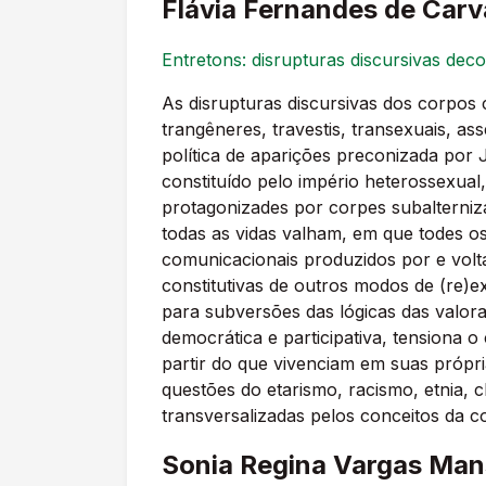
Flávia Fernandes de Carv
Entretons: disrupturas discursivas dec
As disrupturas discursivas dos corpos 
trangêneres, travestis, transexuais, a
política de aparições preconizada por
constituído pelo império heterossexual,
protagonizades por corpes subalterniza
todas as vidas valham, em que todes o
comunicacionais produzidos por e volt
constitutivas de outros modos de (re)e
para subversões das lógicas das valoraç
democrática e participativa, tensiona o
partir do que vivenciam em suas própr
questões do etarismo, racismo, etnia, c
transversalizadas pelos conceitos da c
Sonia Regina Vargas Ma