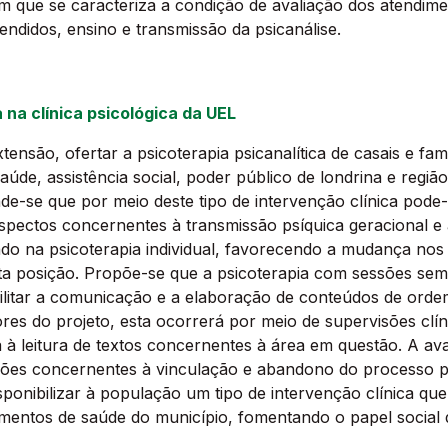
que se caracteriza a condição de avaliação dos atendimen
endidos, ensino e transmissão da psicanálise.
a na clínica psicológica da UEL
tensão, ofertar a psicoterapia psicanalítica de casais e fam
úde, assistência social, poder público de londrina e regi
-se que por meio deste tipo de intervenção clínica pode-s
spectos concernentes à transmissão psíquica geracional e 
do na psicoterapia individual, favorecendo a mudança nos p
esta posição. Propõe-se que a psicoterapia com sessões se
cilitar a comunicação e a elaboração de conteúdos de ord
es do projeto, esta ocorrerá por meio de supervisões clínic
 à leitura de textos concernentes à área em questão. A av
ções concernentes à vinculação e abandono do processo ps
isponibilizar à população um tipo de intervenção clínica qu
amentos de saúde do município, fomentando o papel social