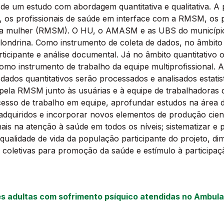
 de um estudo com abordagem quantitativa e qualitativa. A
, os profissionais de saúde em interface com a RMSM, os p
e da mulher (RMSM). O HU, o AMASM e as UBS do municípi
ondrina. Como instrumento de coleta de dados, no âmbito qu
ticipante e análise documental. Já no âmbito quantitativo o
como instrumento de trabalho da equipe multiprofissional. A
ados quantitativos serão processados e analisados estatist
pela RMSM junto às usuárias e à equipe de trabalhadoras 
ocesso de trabalho em equipe, aprofundar estudos na área 
adquiridos e incorporar novos elementos de produção cientí
is na atenção à saúde em todos os níveis; sistematizar e 
ualidade de vida da população participante do projeto, di
e coletivas para promoção da saúde e estímulo à participa
es adultas com sofrimento psíquico atendidas no Ambula