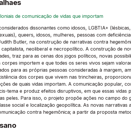
alhaes
oloniais de comunicação de vidas que importam
considerados dissonantes como idosos, LGBTIA+ (lésbicas, g
ssexuais), queers, idosos, mulheres, pessoas com deficiênci
 Judith Butler, na construção de narrativas contra hegem
 capitalista, neoliberal e necropolítico. A construção de no
des, traz para as cenas dos jogos políticos, novas possib
s corpes importem e que todes os seres vivos sejam valora
ados para as próprias pessoas consideradas à margem, amp
xistência dos corpes que vivem nas trincheiras, proporcio
ões de quais vidas importam. A comunicação popular, comunit
 cis-tema e produz efeitos disruptivos, em que essas vidas
ias peles. Para isso, o projeto propõe ações no campo do 
lasse social e localização geopolítica. As novas narrativas
omunicação contra hegemônica; a partir da proposta metodo
nsano