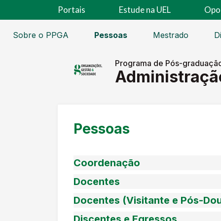
Portais
Estude na UEL
Opo
Sobre o PPGA
Pessoas
Mestrado
D
Programa de Pós-graduaçã
Administraçã
Pessoas
Coordenação
Docentes
Docentes (Visitante e Pós-Do
Discentes e Egressos