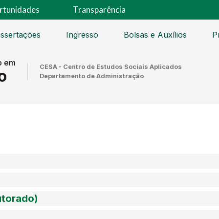
rtunidades
Transparência
issertações
Ingresso
Bolsas e Auxílios
P
o em
CESA - Centro de Estudos Sociais Aplicados
o
Departamento de Administração
utorado)