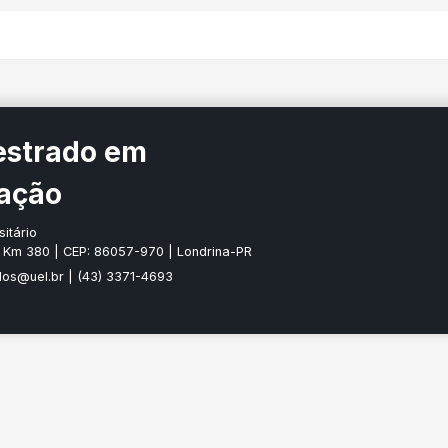
estrado em
ação
itário
, Km 380 | CEP: 86057-970 | Londrina-PR
dos@uel.br
| (43) 3371-4693