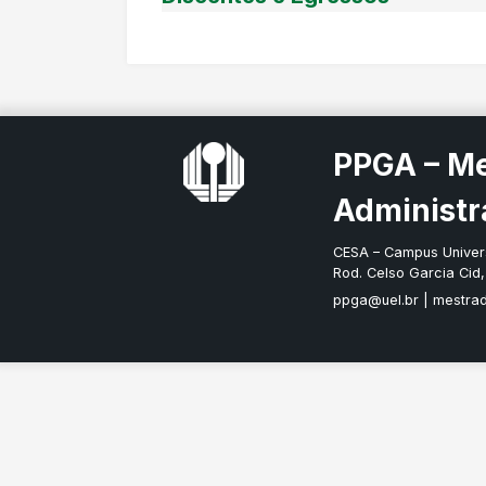
PPGA – M
Administr
CESA – Campus Univers
Rod. Celso Garcia Cid
ppga@uel.br
|
mestra