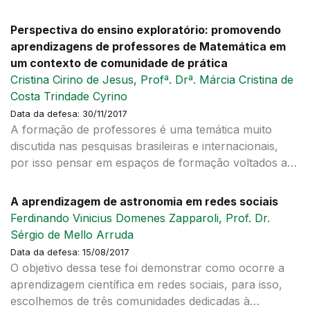
Dentre os elementos que constituem essa identidade,
poucas discussões tem como foco agência
Perspectiva do ensino exploratório: promovendo
profissional, elemento que, ao ser explorado, implica
aprendizagens de professores de Matemática em
na análise de contextos formativos, especificamente
um contexto de comunidade de prática
de suas possibilidades e restrições e da influência que
Cristina Cirino de Jesus, Profª. Drª. Márcia Cristina de
experiências ali vivenciadas pelos professores podem
Costa Trindade Cyrino
exercer em sua IP no futuro, particularmente em sua
Data da defesa: 30/11/2017
agência. Ao levar em conta esses apontamentos o
A formação de professores é uma temática muito
presente estudo busca responder à questão geral de
discutida nas pesquisas brasileiras e internacionais,
pesquisa: Que aspectos da prática da Comunidade de
por isso pensar em espaços de formação voltados aos
Prática de Professores que Aprendem e Ensinam
professores de Matemática e ainda garantir que estes
Matemática (CoP-PAEM) apoiaram o desenvolvimento
contextos os considerem como sujeitos “pensantes” e
A aprendizagem de astronomia em redes sociais
da agência profissional de professoras em processo
atendam suas necessidades para a prática de sua
Ferdinando Vinicius Domenes Zapparoli, Prof. Dr.
de formação continuada?. Para tanto, a investigação é
profissão têm conduzido a ações de formação nas
Sérgio de Mello Arruda
sustentada em três elementos basilares presentes em
quais os professores têm a oportunidade de
Data da defesa: 15/08/2017
uma Comunidade de Prática (CoP) de professores que
compartilhar experiências, negociar significados, ser
O objetivo dessa tese foi demonstrar como ocorre a
ensinam Matemática (PEM) (e nas relações que
corresponsável por sua aprendizagem. Este estudo
aprendizagem científica em redes sociais, para isso,
decorrem da interação entre eles): o professor em
tem como foco de investigação olhar para a
escolhemos de três comunidades dedicadas à
processo de formação (o participante da CoP); o