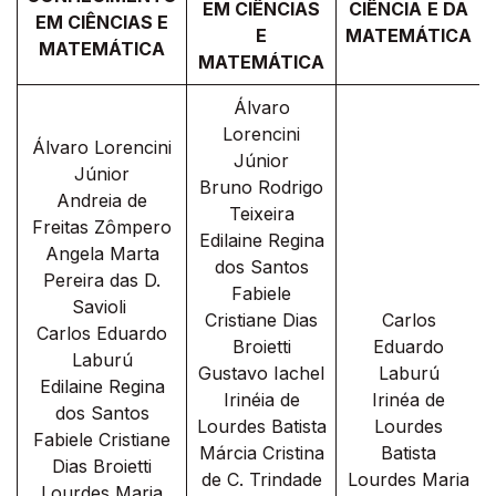
EM CIÊNCIAS
CIÊNCIA
E DA
EM CIÊNCIAS E
E
MATEMÁTICA
MATEMÁTICA
MATEMÁTICA
Álvaro
Lorencini
Álvaro Lorencini
Júnior
Júnior
Bruno Rodrigo
Andreia de
Teixeira
Freitas Zômpero
Edilaine Regina
Angela Marta
dos Santos
Pereira das D.
Fabiele
Savioli
Cristiane Dias
Carlos
Carlos Eduardo
Broietti
Eduardo
Laburú
Gustavo Iachel
Laburú
Edilaine Regina
Irinéia de
Irinéa de
dos Santos
Lourdes Batista
Lourdes
Fabiele Cristiane
Márcia Cristina
Batista
Dias Broietti
de C. Trindade
Lourdes Maria
Lourdes Maria