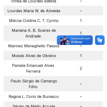
Irinéa de Lourdes Batista
–
Lourdes Maria W. de Almeida
–
Márcia Cristina C. T. Cyrino
1
Mariana A. B. Soares de
1
Andrade
Marinez Meneghello Passos
–
Moisés Alves de Oliveira
1
Pamela Emanueli Alves
2
Ferreira
Paulo Sérgio de Camargo
–
Filho
Regina L. Corio de Buriasco
–
Sérgio de Mello Arruda
–