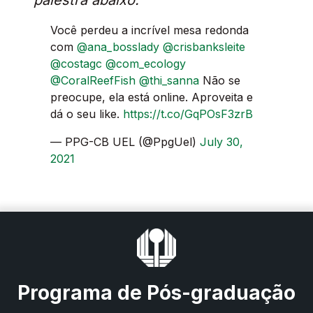
Você perdeu a incrível mesa redonda
com
@ana_bosslady
@crisbanksleite
@costagc
@com_ecology
@CoralReefFish
@thi_sanna
Não se
preocupe, ela está online. Aproveita e
dá o seu like.
https://t.co/GqPOsF3zrB
— PPG-CB UEL (@PpgUel)
July 30,
2021
Programa de Pós-graduação