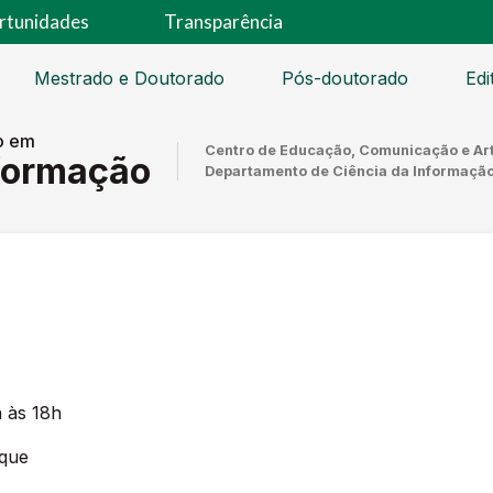
rtunidades
Transparência
Mestrado e Doutorado
Pós-doutorado
Edi
o em
Centro de Educação, Comunicação e Ar
nformação
Departamento de Ciência da Informaçã
h às 18h
rque