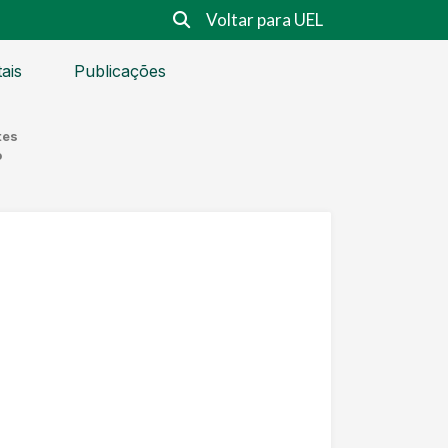
Voltar para UEL
tais
Publicações
tes
o