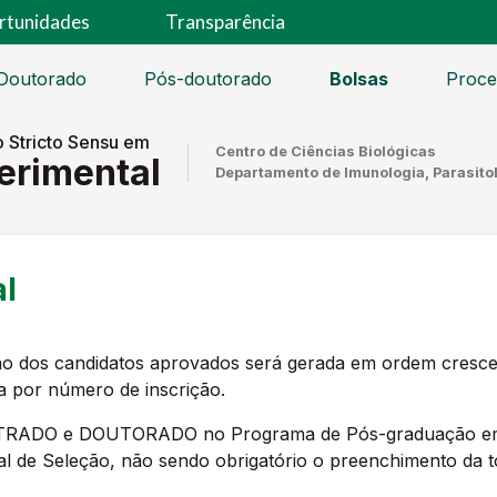
rtunidades
Transparência
Doutorado
Pós-doutorado
Bolsas
Proce
 Stricto Sensu em
Centro de Ciências Biológicas
erimental
Departamento de Imunologia, Parasitol
l
ação dos candidatos aprovados será gerada em ordem cres
da por número de inscrição.
TRADO e DOUTORADO no Programa de Pós-graduação em P
l de Seleção, não sendo obrigatório o preenchimento da tot