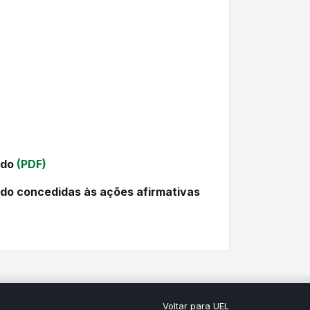
udo
(PDF)
o concedidas às ações afirmativas
Voltar para UEL