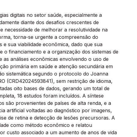
ias digitais no setor saúde, especialmente a
apidamente diante dos desafios crescentes de
 e necessidade de melhorar a resolutividade na
forma, torna-se urgente a compreensão do
 e sua viabilidade econômica, dado que sua
te o financiamento e a organização dos sistemas de
bre as análises econômicas envolvendo o uso de
atenção primária em saúde e atenção secundária em
ão sistemática segundo o protocolo do Joanna
ERO (CRD42024593841), sem restrição de idioma,
tadas oito bases de dados, gerando um total de
ompleta, 18 estudos foram incluídos. A síntese
s são provenientes de países de alta renda, e a
cia artificial voltadas ao diagnóstico por imagens,
ise de retina e detecção de lesões precursoras. A
ividade como método econômico e relatou
nor custo associado a um aumento de anos de vida