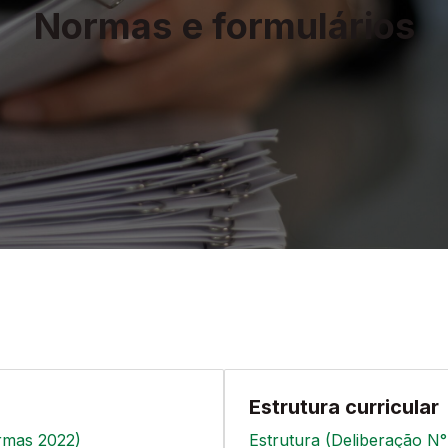
Normas
e formulários
Estrutura curricular
rmas 2022)
Estrutura (Deliberação N