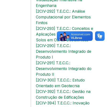
Engenharia
[2CIV-292] T.E.C.C.: Análise
Computacional por Elementos
Finitos
[2CIV-293] T.E.C.C.: Conceitos e
Aplicações de Mecânica dos
Solos em Obras Geotécnicas
[2CIV-290] T.E.C.C.:
Desenvolvimento Integrado de
Produto I
[2CIV-291] T.E.C.C.:
Desenvolvimento Integrado do
Produto II
[2CIV-300] T.E.C.C.: Estudo
Orientado em Geotecnia
[2CIV-392] T.E.C.C.: Gestão na
Construção de Edificações
[2CIV-394] T.E.C.C.: Inovação