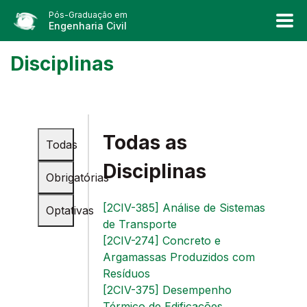
Pós-Graduação em
Engenharia Civil
Disciplinas
Todas as
Todas
Disciplinas
Obrigatórias
[2CIV-385] Análise de Sistemas
Optativas
de Transporte
[2CIV-274] Concreto e
Argamassas Produzidos com
Resíduos
[2CIV-375] Desempenho
Térmico de Edificações