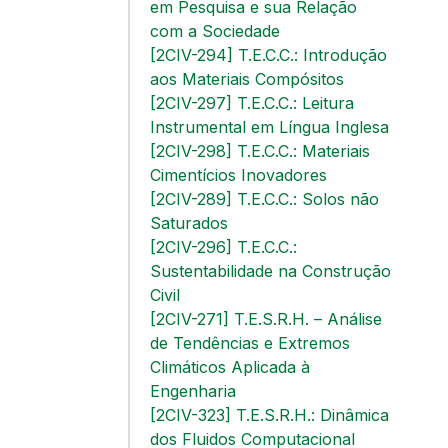
em Pesquisa e sua Relação
com a Sociedade
[2CIV-294] T.E.C.C.: Introdução
aos Materiais Compósitos
[2CIV-297] T.E.C.C.: Leitura
Instrumental em Língua Inglesa
[2CIV-298] T.E.C.C.: Materiais
Cimentícios Inovadores
[2CIV-289] T.E.C.C.: Solos não
Saturados
[2CIV-296] T.E.C.C.:
Sustentabilidade na Construção
Civil
[2CIV-271] T.E.S.R.H. – Análise
de Tendências e Extremos
Climáticos Aplicada à
Engenharia
[2CIV-323] T.E.S.R.H.: Dinâmica
dos Fluidos Computacional