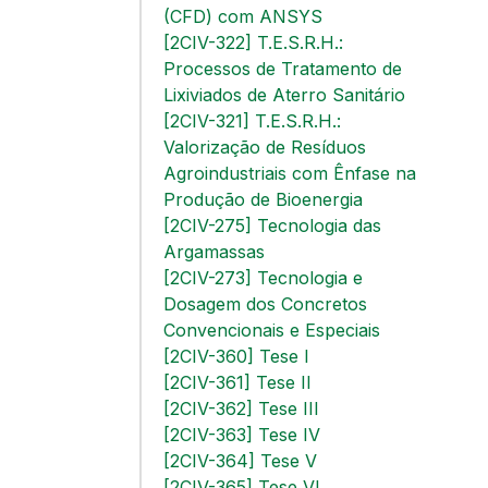
(CFD) com ANSYS
[2CIV-322] T.E.S.R.H.:
Processos de Tratamento de
Lixiviados de Aterro Sanitário
[2CIV-321] T.E.S.R.H.:
Valorização de Resíduos
Agroindustriais com Ênfase na
Produção de Bioenergia
[2CIV-275] Tecnologia das
Argamassas
[2CIV-273] Tecnologia e
Dosagem dos Concretos
Convencionais e Especiais
[2CIV-360] Tese I
[2CIV-361] Tese II
[2CIV-362] Tese III
[2CIV-363] Tese IV
[2CIV-364] Tese V
[2CIV-365] Tese VI