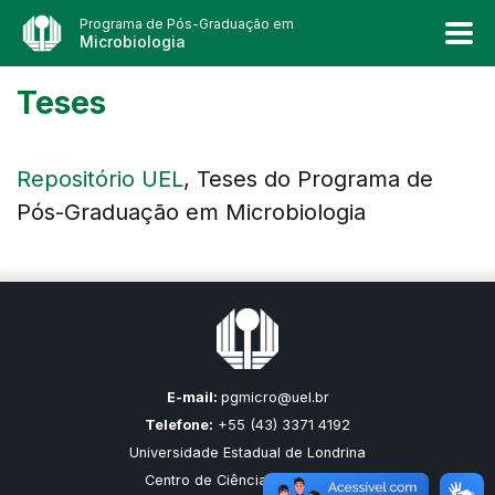
Programa de Pós-Graduação em
Microbiologia
Teses
Repositório UEL
, Teses do Programa de
Pós-Graduação em Microbiologia
E-mail:
pgmicro@uel.br
Telefone:
+55 (43) 3371 4192
Universidade Estadual de Londrina
Centro de Ciências Biológicas