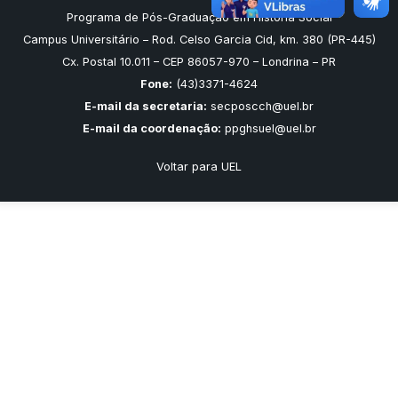
Programa de Pós-Graduação em História Social
Campus Universitário – Rod. Celso Garcia Cid, km. 380 (PR-445)
Cx. Postal 10.011 – CEP 86057-970 – Londrina – PR
Fone:
(43)3371-4624
E-mail da secretaria:
secposcch@uel.br
E-mail da coordenação:
ppghsuel@uel.br
Voltar para UEL