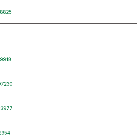
88825
19918
597230
O
623977
92354