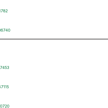
21782
936740
97453
47115
10720