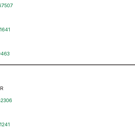
767507
01641
20463
OR
82306
11241