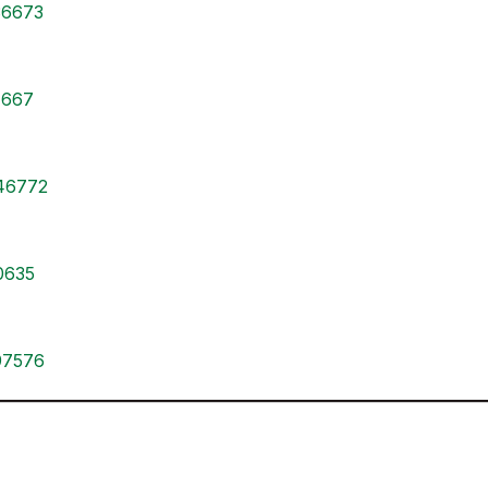
36673
1667
946772
10635
597576