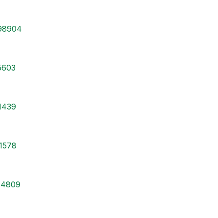
098904
35603
91439
91578
454809