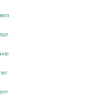
38973
16527
94430
4167
03171