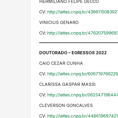
HERMILIANO FELIPE DECCO
CV:
http://lattes.cnpq.br/43661150839
VINICIUS GENARO
CV:
http://lattes.cnpq.br/4762075996
DOUTORADO – EGRESSOS 2022
CAIO CEZAR CUNHA
CV:
http://lattes.cnpq.br/60671976622
CLARISSA GASPAR MASSI
CV:
http://lattes.cnpq.br/06234719844
CLEVERSON GONCALVES
CV:
http://lattes.cnpq.br/44861969742