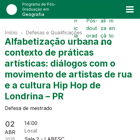
Programa de Pós-
a
e
orad
io
do
Graduação em
i
o e
n
cu
Geografia
n
Pós-
ali
m
ic
dout
za
en
Início
Defesas e Qualificações
ia
orad
çã
to
Alfabetização urbana no
l
o
o
s
contexto de práticas
artísticas: diálogos com o
movimento de artistas de rua
e a cultura Hip Hop de
Londrina – PR
Defesa de mestrado
02
14:00
Local
ABR
Sala 2 - LABESC
2025