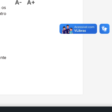
A-
A+
 os
atro
nte