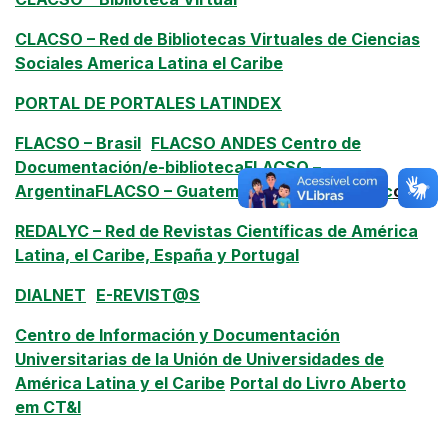
CLACSO – Red de Bibliotecas Virtuales de Ciencias
Sociales America Latina el Caribe
PORTAL DE PORTALES LATINDEX
FLACSO – Brasil
FLACSO ANDES Centro de
Documentación/e-biblioteca
FLACSO –
Argentina
FLACSO – Guatemala
FLACSO – Méxic
o
REDALYC – Red de Revistas Científicas de América
Latina, el Caribe, España y Portugal
DIALNET
E-REVIST@S
Centro de Información y Documentación
Universitarias de la Unión de Universidades de
América Latina y el Caribe
Portal do Livro Aberto
em CT&I