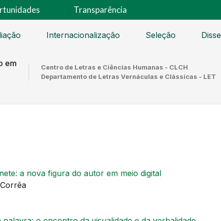
rtunidades
Transparência
liação
Internacionalização
Seleção
Disse
o em
Centro de Letras e Ciências Humanas - CLCH
Departamento de Letras Vernáculas e Clássicas - LET
rnete: a nova figura do autor em meio digital
 Corrêa
 palavra: o encontro da visualidade e da verbalidade