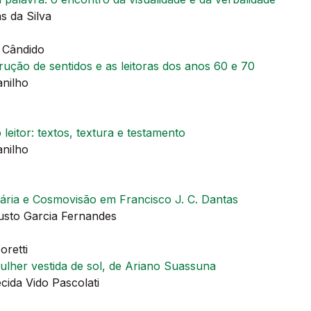
 da Silva
 Cândido
ução de sentidos e as leitoras dos anos 60 e 70
nilho
leitor: textos, textura e testamento
nilho
rária e Cosmovisão em Francisco J. C. Dantas
usto Garcia Fernandes
Moretti
lher vestida de sol, de Ariano Suassuna
ida Vido Pascolati