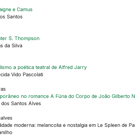
aigne e Camus
dos Santos
unter S. Thompson
 da Silva
ismo a poética teatral de Alfred Jarry
ida Vido Pascolati
ras
mporâneo no romance A Fúria do Corpo de João Gilberto N
 dos Santos Alves
alves
idade moderna: melancolia e nostalgia em Le Spleen de Pa
nilho