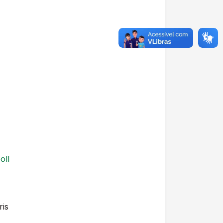
oll
ris