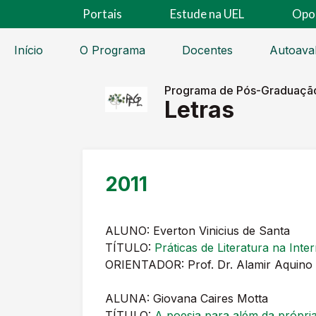
Portais
Estude na UEL
Opo
Início
O Programa
Docentes
Autoava
Programa de Pós-Graduaçã
Letras
2011
ALUNO: Everton Vinicius de Santa
TÍTULO:
Práticas de Literatura na Inte
ORIENTADOR: Prof. Dr. Alamir Aquino
ALUNA: Giovana Caires Motta
TÍTULO:
A poesia para além da própria