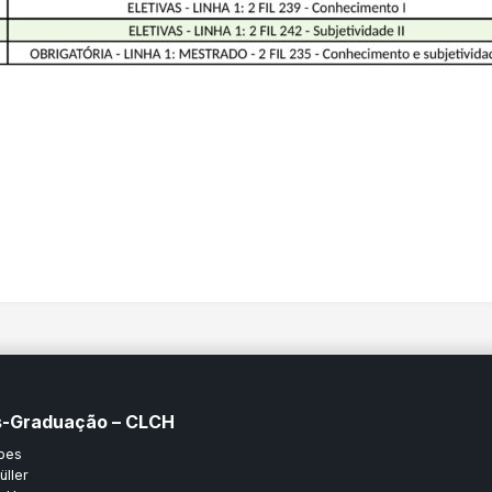
ós-Graduação – CLCH
pes
ller