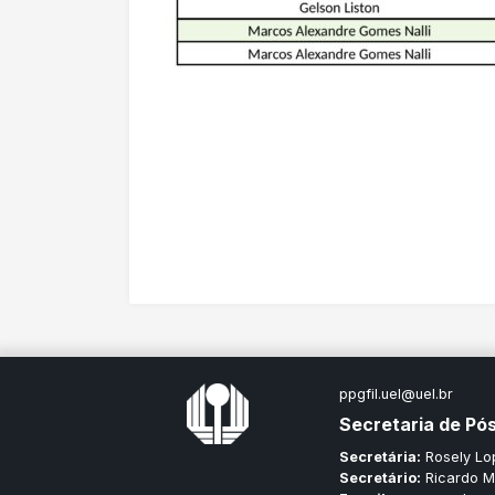
ppgfil.uel@uel.br
Secretaria de P
Secretária:
Rosely Lo
Secretário:
Ricardo Mü