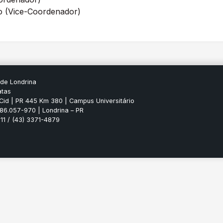
lho (Vice-Coordenador)
 de Londrina
atas
Cid | PR 445 Km 380 | Campus Universitário
P 86.057-970 | Londrina – PR
11 / (43) 3371-4879