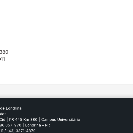
 380
011
 de Londrina
atas
Cid | PR 445 Km 380 | Campus Universitário
P 86.057-970 | Londrina – PR
11 / (43) 3371-4879