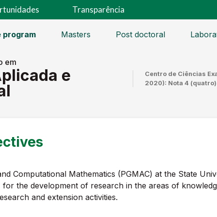
rtunidades
Transparência
e program
Masters
Post doctoral
Labora
o em
plicada e
Centro de Ciências Ex
2020): Nota 4 (quatro)
al
ectives
nd Computational Mathematics (PGMAC) at the State Unive
 for the development of research in the areas of knowledg
esearch and extension activities.