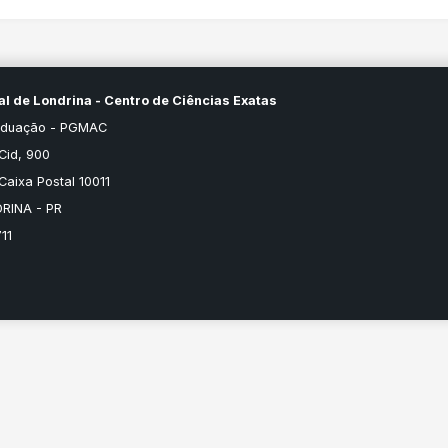
l de Londrina - Centro de Ciências Exatas
raduação - PGMAC
Cid, 900
Caixa Postal 10011
RINA - PR
11