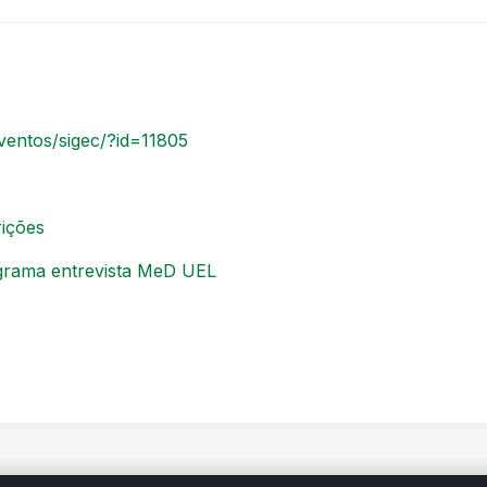
eventos/sigec/?id=11805
rições
ograma entrevista MeD UEL