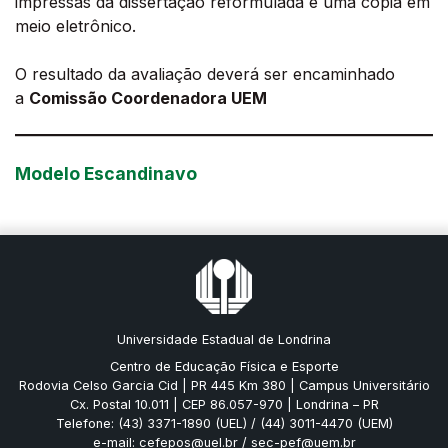
impressas da dissertação reformulada e uma cópia em
meio eletrônico.
O resultado da avaliação deverá ser encaminhado
a
Comissão Coordenadora UEM
Modelo Escandinavo
Universidade Estadual de Londrina
Centro de Educação Física e Esporte
Rodovia Celso Garcia Cid | PR 445 Km 380 | Campus Universitário
Cx. Postal 10.011 | CEP 86.057-970 | Londrina – PR
Telefone: (43) 3371-1890 (UEL) / (44) 3011-4470 (UEM)
e-mail: cefepos@uel.br / sec-pef@uem.br