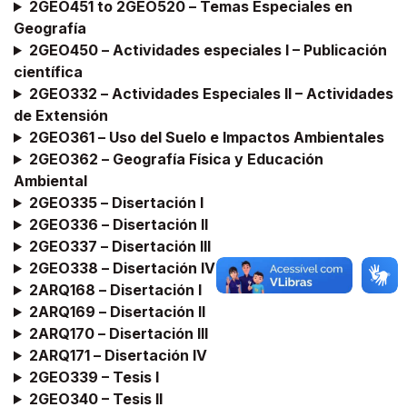
2GEO451 to 2GEO520 –
Temas Especiales en
Geografía
2GEO450 –
Actividades especiales I – Publicación
científica
2GEO332 –
Actividades Especiales II – Actividades
de Extensión
2GEO361 –
Uso del Suelo e Impactos Ambientales
2GEO362 –
Geografía Física y Educación
Ambiental
2GEO335 –
Disertación
I
2GEO336 –
Disertación
I
I
2GEO337 –
Disertación
I
II
2GEO338 –
Disertación
I
V
2ARQ168 –
Disertación
I
2ARQ169 –
Disertación
I
I
2ARQ170 –
Disertación
I
II
2ARQ171 –
Disertación
I
V
2GEO339 – Tesis I
2GEO340 – Tesis II