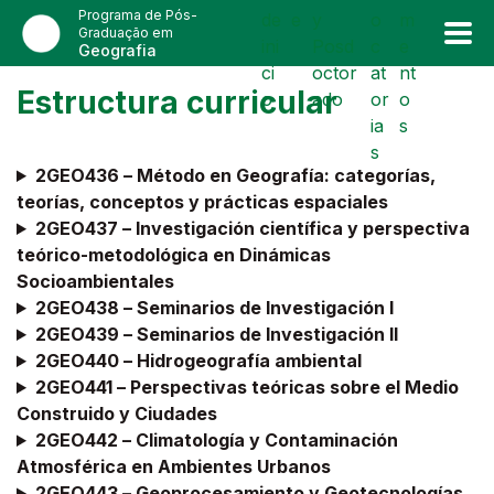
Programa de Pós-
de
e
y
o
m
Graduação em
ini
Posd
c
e
Geografia
ci
octor
at
nt
Estructura curricular
o
ado
or
o
ia
s
s
2GEO436 –
Método en Geografía: categorías,
teorías, conceptos y prácticas espaciales
2GEO437 –
Investigación científica y perspectiva
teórico-metodológica en Dinámicas
Socioambientales
2GEO438 –
Seminarios de Investigación I
2GEO439 –
Seminarios de Investigación II
2GEO440 –
Hidrogeografía ambiental
2GEO441 –
Perspectivas teóricas sobre el Medio
Construido y Ciudades
2GEO442 –
Climatología y Contaminación
Atmosférica en Ambientes Urbanos
2GEO443 –
Geoprocesamiento y Geotecnologías