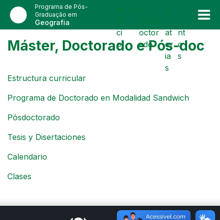
Programa de Pós-
de
e
y
o
m
Graduação em
ini
Posd
c
e
Geografia
ci
octor
at
nt
Máster, Doctorado e Pós-doc
o
ado
or
o
ia
s
s
Estructura curricular
Programa de Doctorado en Modalidad Sandwich
Pósdoctorado
Tesis y Disertaciones
Calendario
Clases