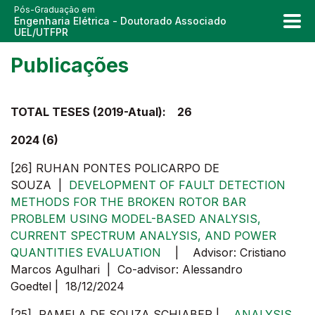
Pós-Graduação em
Engenharia Elétrica - Doutorado Associado
UEL/UTFPR
Publicações
TOTAL TESES (2019-Atual): 26
2024 (6)
[26] RUHAN PONTES POLICARPO DE
SOUZA |
DEVELOPMENT OF FAULT DETECTION
METHODS FOR THE BROKEN ROTOR BAR
PROBLEM USING MODEL-BASED ANALYSIS,
CURRENT SPECTRUM ANALYSIS, AND POWER
QUANTITIES EVALUATION
| Advisor: Cristiano
Marcos Agulhari | Co-advisor: Alessandro
Goedtel | 18/12/2024
[25] PAMELA DE SOUZA SCHIABER |
ANALYSIS