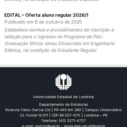
EDITAL – Oferta aluno regular 2026/1
Publicado em 6 de outubro de 2025
Estabelece normas e procedimentos de inscrição e
seleção para o ingresso no Programa de Pós-
Graduação Stricto sensu Doutorado em Engenharia
Elétrica, na condição de Estudante Regular.
Universidade Estadual de Londrina
Departamento de Estruturas
Rodovia Celso Garcia Cid | PR 445 Km 380 | Campus Universitário
Cx. Postal 10.011 | CEP 86.057-970 | Londrina – PR
Telefone: (43) 3371-4727
e-mail: spgctu@uel.br - ppga.dee.uel.utf@uel.br