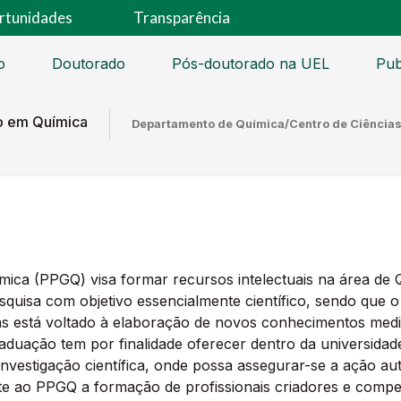
rtunidades
Transparência
o
Doutorado
Pós-doutorado na UEL
Pub
o em Química
Departamento de Química/Centro de Ciências
ca (PPGQ) visa formar recursos intelectuais na área de Q
uisa com objetivo essencialmente científico, sendo que o
as está voltado à elaboração de novos conhecimentos media
duação tem por finalidade oferecer dentro da universidad
nvestigação científica, onde possa assegurar-se a ação au
ete ao PPGQ a formação de profissionais criadores e com