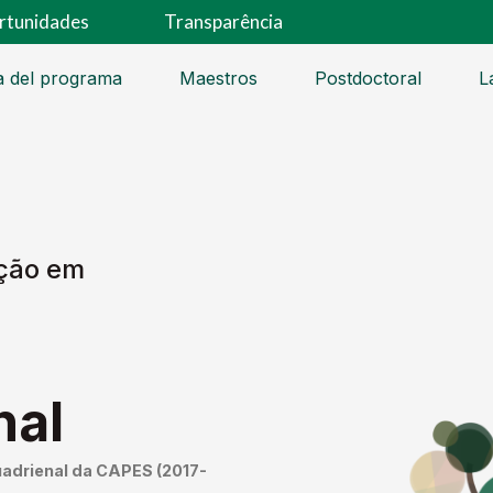
rtunidades
Transparência
a del programa
Maestros
Postdoctoral
L
ção em
nal
uadrienal da CAPES (2017-