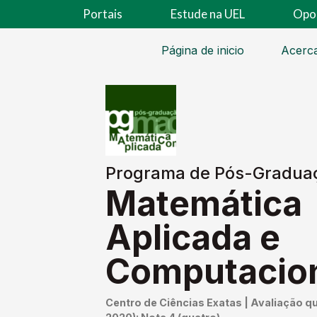
Portais
Estude na UEL
Opo
Página de inicio
Acerc
Programa de Pós-Gradua
Matemática
Aplicada e
Computacio
Centro de Ciências Exatas | Avaliação q