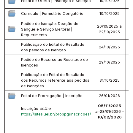
Edital de Oferta | Inscrição e Seleção
10/10/2025
Currículo | Formulário Obrigatório
10/10/2025
Pedido de Isenção: Doação de
20/10/2025 a
Sangue e Serviço Eleitoral |
22/10/2025
Requerimento
Publicação do Edital do Resultado
24/10/2025
dos pedidos de Isenção
Pedido de Recurso ao Resultado de
29/10/2025
Isenções
Publicação do Edital do Resultado
dos Recursos referente aos pedidos
31/10/2025
de Isenções
Edital de Prorrogação | Inscrição
26/01/2026
05/11/2025
Inscrição
online
–
a
23/01/2026
–
P
https://sites.uel.br/proppg/inscricoes/
10/02/2026
*