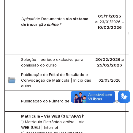
s
05/11/2025
Upload
de Documentos
via sistema
a
23/01/2026
–
de inscrição
online
*
10/02/2026
m
D
P
Seleção – período exclusivo para
20/02/2026 a
comissão do curso
25/02/2026
Publicação do Edital de Resultado e
Convocação de Matrícula | Início das
02/03/2026
Im
aulas
D
Publicação do Número de Matrícula
02/03/2026
Matrícula – Via WEB (3 ETAPAS):
1) Matrícula Eletrônica
online
– Via
WEB (UEL) | Internet
Im