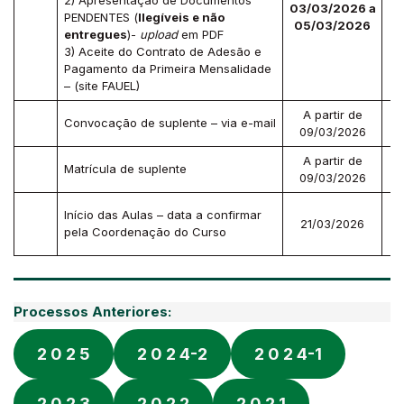
2) Apresentação de Documentos
03/03/2026 a
PENDENTES (
Ilegíveis e não
05/03/2026
entregues
)-
upload
em PDF
3) Aceite do Contrato de Adesão e
Pagamento da Primeira Mensalidade
– (site FAUEL)
A partir de
Convocação de suplente – via e-mail
09/03/2026
A partir de
Matrícula de suplente
09/03/2026
D
Início das Aulas – data a confirmar
21/03/2026
pela Coordenação do Curso
Processos Anteriores:
2 0 2 5
2 0 2 4-2
2 0 2 4-1
2 0 2 3
2 0 2 2
2 0 2 1