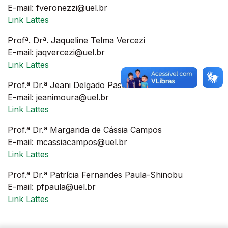
E-mail: fveronezzi@uel.br
Link Lattes
Profª. Drª. Jaqueline Telma Vercezi
E-mail: jaqvercezi@uel.br
Link Lattes
Prof.ª Dr.ª Jeani Delgado Paschoal Moura
E-mail: jeanimoura@uel.br
Link Lattes
Prof.ª Dr.ª Margarida de Cássia Campos
E-mail: mcassiacampos@uel.br
Link Lattes
Prof.ª Dr.ª Patrícia Fernandes Paula-Shinobu
E-mail: pfpaula@uel.br
Link Lattes