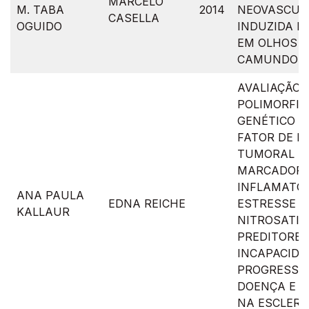
MARCELO
M. TABA
2014
NEOVASCUL
CASELLA
OGUIDO
INDUZIDA P
EM OLHOS D
CAMUNDON
AVALIAÇÃO 
POLIMORFI
GENÉTICO N
FATOR DE N
TUMORAL B
MARCADOR
INFLAMATÓR
ANA PAULA
EDNA REICHE
ESTRESSE O
KALLAUR
NITROSATI
PREDITORES
INCAPACIDA
PROGRESSÃ
DOENÇA E 
NA ESCLER