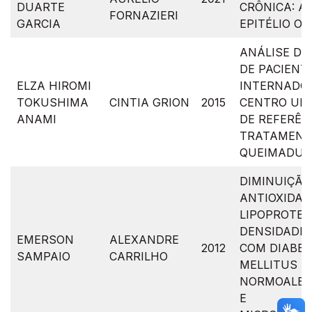
DUARTE
CRÔNICA: A
FORNAZIERI
GARCIA
EPITÉLIO OL
ANÁLISE DO
DE PACIENT
ELZA HIROMI
INTERNADO
TOKUSHIMA
CINTIA GRION
2015
CENTRO UNI
ANAMI
DE REFERÊN
TRATAMENT
QUEIMADUR
DIMINUIÇÃO
ANTIOXIDAN
LIPOPROTEÍ
DENSIDADE
EMERSON
ALEXANDRE
2012
COM DIABE
SAMPAIO
CARRILHO
MELLITUS TI
NORMOALBU
E