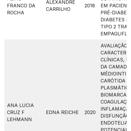
ALEXANDRE
FRANCO DA
2018
EM PACIENT
CARRILHO
ROCHA
PRÉ-DIABET
DIABETES M
TIPO 2 TRA
EMPAGLIFLO
AVALIAÇÃO 
CARACTERÍS
CLÍNICAS, 
DA CAMADA
MÉDIOINTIM
CARÓTIDA E 
PLASMÁTIC
BIOMARCAD
COAGULAÇÃ
ANA LUCIA
INFLAMAÇÃO
CRUZ F
EDNA REICHE
2020
DISFUNÇÃO
LEHMANN
ENDOTELIAL
POTENCIAIS