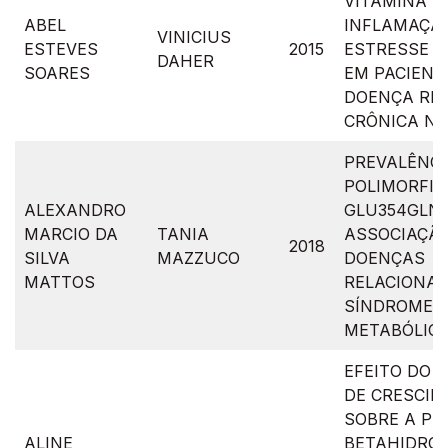
VITAMINA D,
ABEL
INFLAMAÇÃO
VINICIUS
ESTEVES
2015
ESTRESSE O
DAHER
SOARES
EM PACIENT
DOENÇA RE
CRÔNICA NÃ
PREVALÊNCI
POLIMORFIS
ALEXANDRO
GLU354GLN 
MARCIO DA
TANIA
ASSOCIAÇÃ
2018
SILVA
MAZZUCO
DOENÇAS
MATTOS
RELACIONAD
SÍNDROME
METABÓLICA
EFEITO DO 
DE CRESCI
SOBRE A PR
ALINE
BETAHIDROX