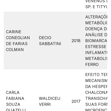
VENENOS D
SP. E TITYU
ALTERAÇÕE
METABÓLIC
DOENÇA DE 
CARINE
ANÁLISE DE
CONEGLIAN
DECIO
2018
BIOMARCAD
DE FARIAS
SABBATINI
ESTRESSE O
COLMAN
INFLAMATÓR
METABOLIS
FERRO
EFEITO TER
MECANISMO
DA HESPERI
CARLA
CHALCONA,
FABIANA
WALDICEU
TRANSCHAL
2017
SOUZA
VERRI
SUAS FORM
GUAZELLI
MICROENCA