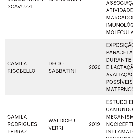
ASSOCIAÇÃ
SCAVUZZI
ATIVIDADE 
MARCADOR
IMUNOLÓGIC
MOLÉCULAS
EXPOSIÇÃO 
PARACETAM
DURANTE A
CAMILA
DECIO
2020
E LACTAÇÃO
RIGOBELLO
SABBATINI
AVALIAÇÃO 
POSSÍVEIS 
MATERNOS E
ESTUDO EM
CAMUNDON
CAMILA
MECANISMO
WALDICEU
RODRIGUES
2019
NOCICEPTIV
VERRI
FERRAZ
INFLAMATÓR