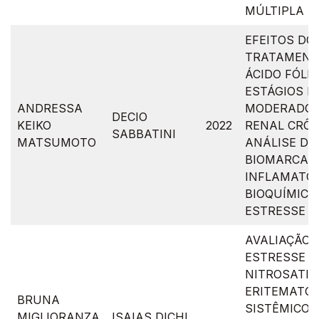
MÚLTIPLA
EFEITOS DO
TRATAMENT
ÁCIDO FÓLI
ESTÁGIOS P
ANDRESSA
MODERADO 
DECIO
KEIKO
2022
RENAL CRÔN
SABBATINI
MATSUMOTO
ANÁLISE DO
BIOMARCAD
INFLAMATÓR
BIOQUÍMICO
ESTRESSE O
AVALIAÇÃO 
ESTRESSE O
NITROSATIV
ERITEMATO
BRUNA
SISTÊMICO:
MIGLIORANZA
ISAIAS DICHI