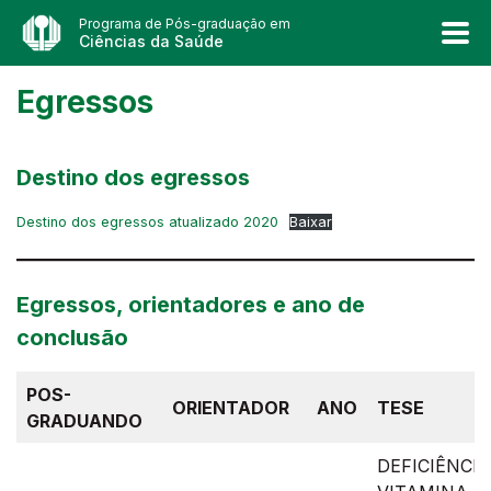
Programa de Pós-graduação em
Ciências da Saúde
Egressos
Destino dos egressos
Destino dos egressos atualizado 2020
Baixar
Egressos, orientadores e ano de
conclusão
POS-
ORIENTADOR
ANO
TESE
GRADUANDO
DEFICIÊNCIA