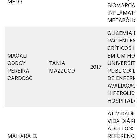
MELO
BIOMARCAD
INFLAMATÓR
METABÓLIC
GLICEMIA E
PACIENTES 
CRÍTICOS I
MAGALI
EM UM HOS
GODOY
TANIA
UNIVERSITÁ
2017
PEREIRA
MAZZUCO
PÚBLICO: D
CARDOSO
DE ENFERM
AVALIAÇÃO 
HIPERGLICE
HOSPITALA
ATIVIDADE F
VIDA DIÁRIA
ADULTOS: V
MAHARA D.
REFERÊNCIA