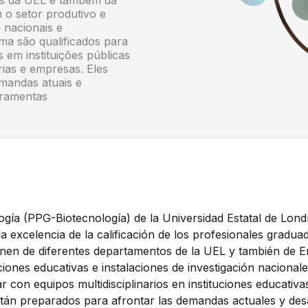
os da UEL e também da
o setor produtivo e
a nacionais e
ma são qualificados para
s em instituições públicas
rias e empresas. Eles
mandas atuais e
rramentas
gía (PPG-Biotecnología) de la Universidad Estatal de Lon
a excelencia de la calificación de los profesionales gradu
nen de diferentes departamentos de la UEL y también de E
uciones educativas e instalaciones de investigación nacional
r con equipos multidisciplinarios en instituciones educativa
Están preparados para afrontar las demandas actuales y des