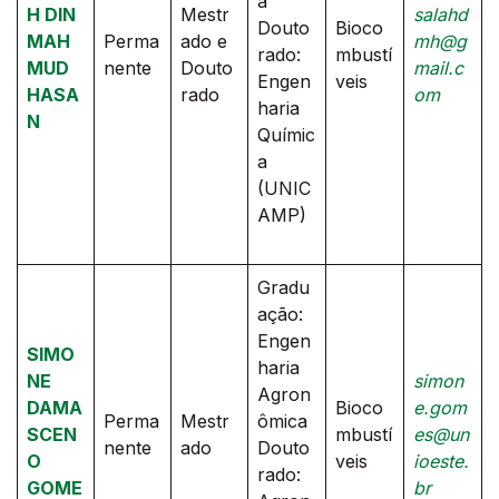
a
H DIN
Mestr
salahd
Douto
Bioco
MAH
Perma
ado e
mh@g
rado:
mbustí
MUD
nente
Douto
mail.c
Engen
veis
HASA
rado
om
haria
N
Químic
a
(UNIC
AMP)
Gradu
ação:
Engen
SIMO
haria
NE
simon
Agron
DAMA
Bioco
e.gom
Perma
Mestr
ômica
SCEN
mbustí
es@un
nente
ado
Douto
O
veis
ioeste.
rado:
GOME
br