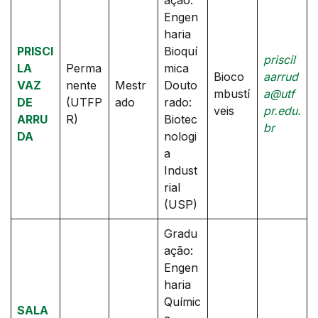
Engen
haria
PRISCI
Bioquí
priscil
LA
Perma
mica
Bioco
aarrud
VAZ
nente
Mestr
Douto
mbustí
a@utf
DE
(UTFP
ado
rado:
veis
pr.edu.
ARRU
R)
Biotec
br
DA
nologi
a
Indust
rial
(USP)
Gradu
ação:
Engen
haria
Químic
SALA