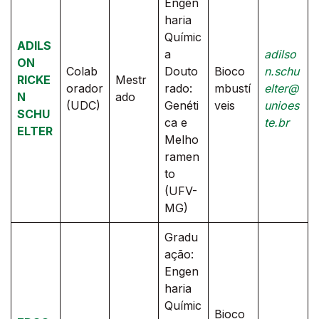
Engen
haria
Químic
ADILS
a
adilso
ON
Colab
Douto
Bioco
n.schu
RICKE
Mestr
orador
rado:
mbustí
elter@
N
ado
(UDC)
Genéti
veis
unioes
SCHU
ca e
te.br
ELTER
Melho
ramen
to
(UFV-
MG)
Gradu
ação:
Engen
haria
Químic
Bioco