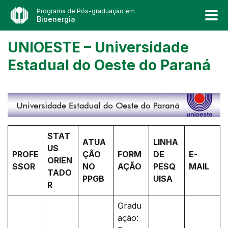
Programa de Pós-graduação em
Bioenergia
UNIOESTE – Universidade
Estadual do Oeste do Paraná
STAT
ATUA
LINHA
US
PROFE
ÇÂO
FORM
DE
E-
ORIEN
SSOR
NO
AÇÃO
PESQ
MAIL
TADO
PPGB
UISA
R
Gradu
ação: