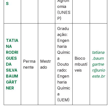
Agron
S
omia
(UNES
P)
Gradu
ação:
TATIA
Engen
NA
haria
RODRI
Químic
tatiana
GUES
a
Bioco
.baum
Perma
Mestr
DA
Douto
mbustí
gartne
nente
ado
SILVA
rado:
veis
r@unio
BAUM
Engen
este.br
GÄRT
haria
NER
Químic
a
(UEM)