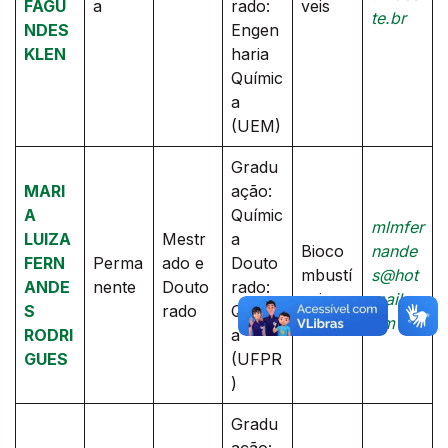
FAGU
a
rado:
veis
te.br
NDES
Engen
KLEN
haria
Químic
a
(UEM)
Gradu
MARI
ação:
A
Químic
mlmfer
LUIZA
Mestr
a
Bioco
nande
FERN
Perma
ado e
Douto
mbustí
s@hot
ANDE
nente
Douto
rado:
veis
mail.c
S
rado
Químic
om
RODRI
a
GUES
(UFPR
)
Gradu
ação: