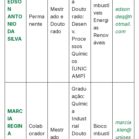
EDSO
a
mbustí
N
Mestr
Douto
edson
veis
ANTO
Perma
ado e
rado:
deq@h
Energi
NIO
nente
Douto
Desen
otmail.
as
DA
rado
v.
com
Renov
SILVA
Proce
áveis
ssos
Químic
os
(UNIC
AMP)
Gradu
ação:
Químic
MARC
a
IA
Indust
marcia
REGIN
Colab
rial
Bioco
Mestr
.klen@
A
orador
Douto
mbustí
ado
unioes